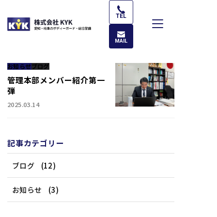
コ
ン
TEL
テ
ン
MAIL
ツ
へ
お知らせ
ブログ
ス
管理本部メンバー紹介第一
キ
弾
ッ
2025.03.14
プ
記事カテゴリー
ブログ
(12)
お知らせ
(3)