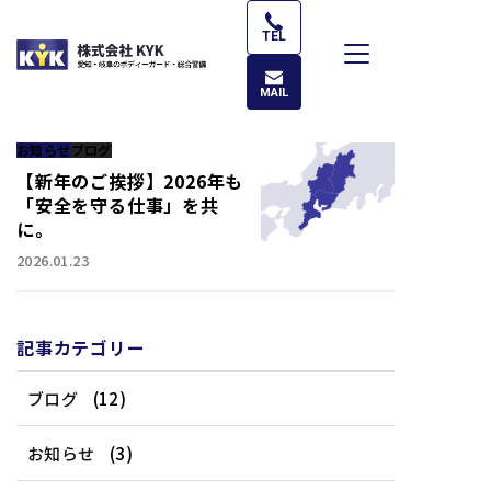
コ
ン
TEL
テ
ン
MAIL
ツ
へ
お知らせ
ブログ
ス
【新年のご挨拶】2026年も
キ
「安全を守る仕事」を共
に。
ッ
プ
2026.01.23
記事カテゴリー
ブログ
(12)
お知らせ
(3)